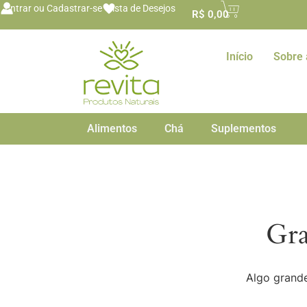
o
Entrar ou Cadastrar-se
Lista de Desejos
R$
0,00
conteúdo
Início
Sobre 
Alimentos
Chá
Suplementos
Gra
Algo grande