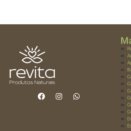
Ma
R
A
A
B
C
C
C
C
C
C
D
E