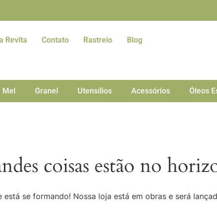
a Revita
Contato
Rastreio
Blog
Mel
Granel
Utensílios
Acessórios
Óleos E
ndes coisas estão no horiz
 está se formando! Nossa loja está em obras e será lança