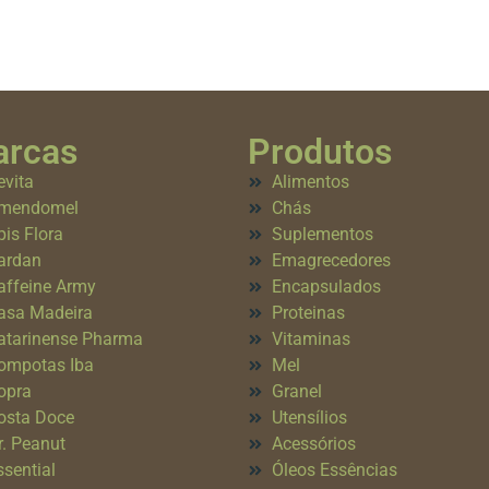
rcas
Produtos
evita
Alimentos
mendomel
Chás
pis Flora
Suplementos
ardan
Emagrecedores
affeine Army
Encapsulados
asa Madeira
Proteinas
atarinense Pharma
Vitaminas
ompotas Iba
Mel
opra
Granel
osta Doce
Utensílios
r. Peanut
Acessórios
ssential
Óleos Essências