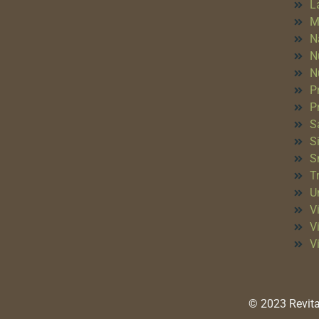
L
M
N
N
N
P
P
S
S
S
T
Un
Vi
V
V
© 2023 Revita