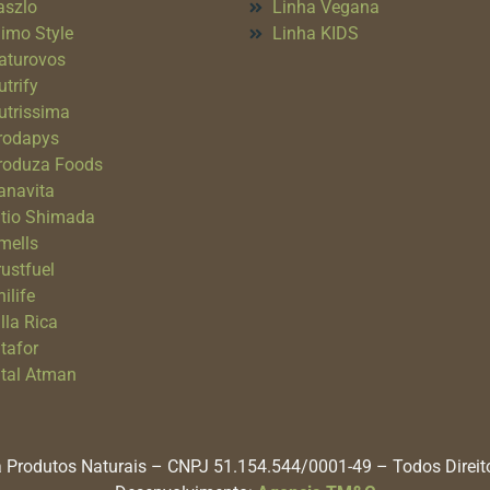
aszlo
Linha Vegana
imo Style
Linha KIDS
aturovos
utrify
utrissima
rodapys
roduza Foods
anavita
itio Shimada
mells
rustfuel
ilife
lla Rica
itafor
ital Atman
 Produtos Naturais – CNPJ 51.154.544/0001-49 – Todos Direi