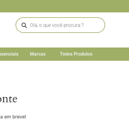
ssenciais
Marcas
Todos Produtos
onte
da em breve!