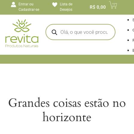
o
Entrar ou
Lista de
conteúdo
R$
0,00
Cadastrar-se
Desejos
I
Grandes coisas estão no
horizonte