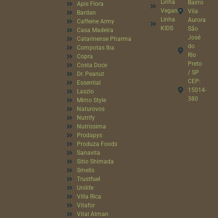
Linha
Bairro
Apis Flora
Vegana
Vila
Bardan
Linha
Aurora
Caffeine Army
KIDS
São
Casa Madeira
José
Catarinense Pharma
do
Compotas Iba
Rio
Copra
Preto
Costa Doce
/ SP
Dr. Peanut
CEP:
Essential
15014-
Laszlo
380
Mimo Style
Naturovos
Nutrify
Nutrissima
Prodapys
Produza Foods
Sanavita
Sitio Shimada
Smells
Trustfuel
Unilife
Villa Rica
Vitafor
Vital Atman