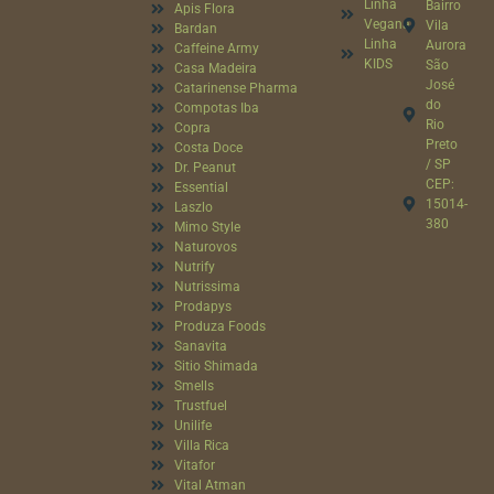
Linha
Bairro
Apis Flora
Vegana
Vila
Bardan
Linha
Aurora
Caffeine Army
KIDS
São
Casa Madeira
José
Catarinense Pharma
do
Compotas Iba
Rio
Copra
Preto
Costa Doce
/ SP
Dr. Peanut
CEP:
Essential
15014-
Laszlo
380
Mimo Style
Naturovos
Nutrify
Nutrissima
Prodapys
Produza Foods
Sanavita
Sitio Shimada
Smells
Trustfuel
Unilife
Villa Rica
Vitafor
Vital Atman