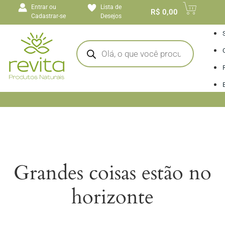
o
Entrar ou
Lista de
conteúdo
R$
0,00
Cadastrar-se
Desejos
I
Grandes coisas estão no
horizonte