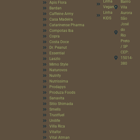
Linha
Bairro
Apis Flora
Vegana
Vila
Bardan
Linha
Aurora
Caffeine Army
KIDS
São
Casa Madeira
José
Catarinense Pharma
do
Compotas Iba
Rio
Copra
Preto
Costa Doce
/ SP
Dr. Peanut
CEP:
Essential
15014-
Laszlo
380
Mimo Style
Naturovos
Nutrify
Nutrissima
Prodapys
Produza Foods
Sanavita
Sitio Shimada
Smells
Trustfuel
Unilife
Villa Rica
Vitafor
Vital Atman