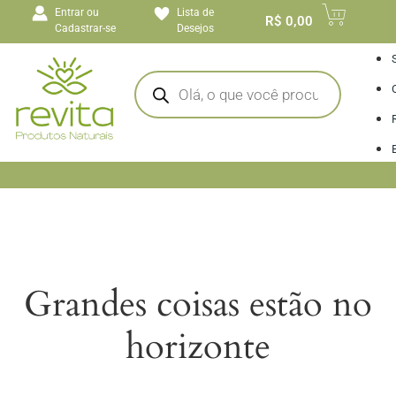
o
Entrar ou
Lista de
conteúdo
R$
0,00
Cadastrar-se
Desejos
I
Grandes coisas estão no
horizonte