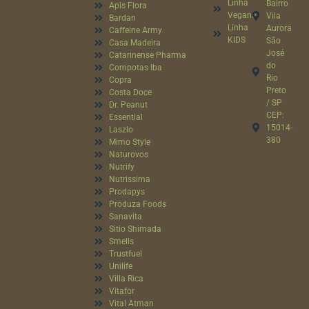
Linha
Bairro
Apis Flora
Vegana
Vila
Bardan
Linha
Aurora
Caffeine Army
KIDS
São
Casa Madeira
José
Catarinense Pharma
do
Compotas Iba
Rio
Copra
Preto
Costa Doce
/ SP
Dr. Peanut
CEP:
Essential
15014-
Laszlo
380
Mimo Style
Naturovos
Nutrify
Nutrissima
Prodapys
Produza Foods
Sanavita
Sitio Shimada
Smells
Trustfuel
Unilife
Villa Rica
Vitafor
Vital Atman