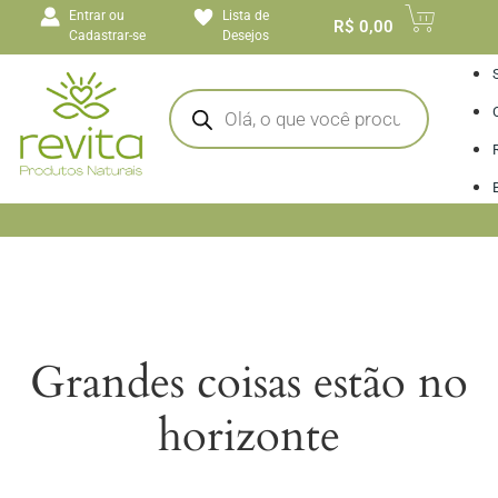
o
Entrar ou
Lista de
conteúdo
R$
0,00
Cadastrar-se
Desejos
I
Grandes coisas estão no
horizonte