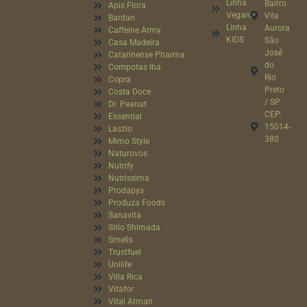
Linha
Bairro
Apis Flora
Vegana
Vila
Bardan
Linha
Aurora
Caffeine Army
KIDS
São
Casa Madeira
José
Catarinense Pharma
do
Compotas Iba
Rio
Copra
Preto
Costa Doce
/ SP
Dr. Peanut
CEP:
Essential
15014-
Laszlo
380
Mimo Style
Naturovos
Nutrify
Nutrissima
Prodapys
Produza Foods
Sanavita
Sitio Shimada
Smells
Trustfuel
Unilife
Villa Rica
Vitafor
Vital Atman