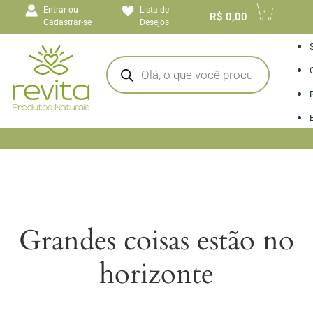
o
Entrar ou
Lista de
conteúdo
R$
0,00
Cadastrar-se
Desejos
I
Grandes coisas estão no
horizonte