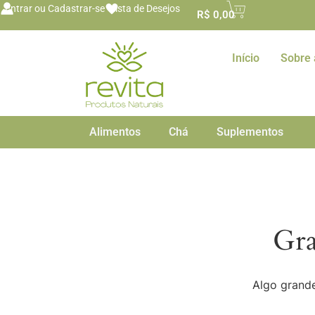
o
Entrar ou Cadastrar-se
Lista de Desejos
R$
0,00
conteúdo
Início
Sobre 
Alimentos
Chá
Suplementos
Gra
Algo grande