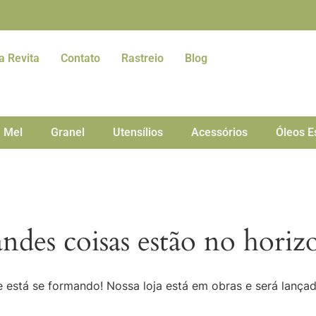
a Revita
Contato
Rastreio
Blog
Mel
Granel
Utensílios
Acessórios
Óleos E
ndes coisas estão no horiz
 está se formando! Nossa loja está em obras e será lança