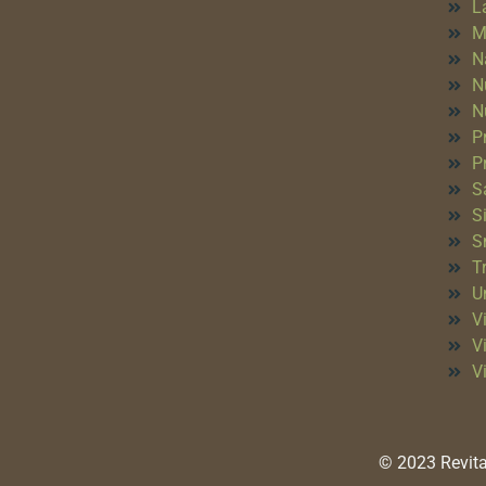
L
M
N
N
N
P
P
S
S
S
T
Un
Vi
V
V
© 2023 Revita