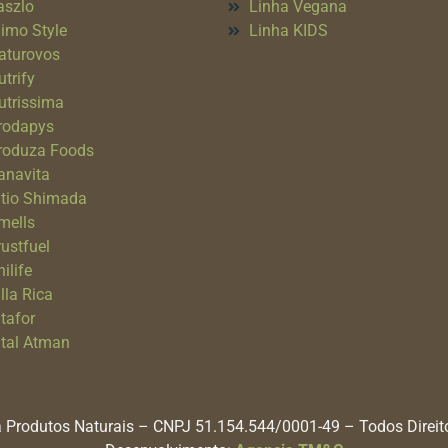
aszlo
Linha Vegana
imo Style
Linha KIDS
aturovos
utrify
utrissima
rodapys
roduza Foods
anavita
itio Shimada
mells
rustfuel
ilife
lla Rica
itafor
ital Atman
 Produtos Naturais – CNPJ 51.154.544/0001-49 – Todos Direi