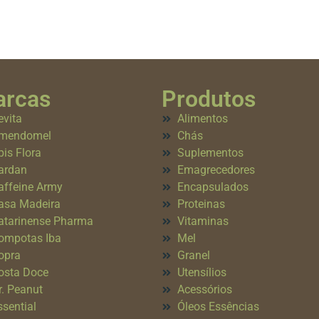
rcas
Produtos
evita
Alimentos
mendomel
Chás
pis Flora
Suplementos
ardan
Emagrecedores
affeine Army
Encapsulados
asa Madeira
Proteinas
atarinense Pharma
Vitaminas
ompotas Iba
Mel
opra
Granel
osta Doce
Utensílios
r. Peanut
Acessórios
ssential
Óleos Essências