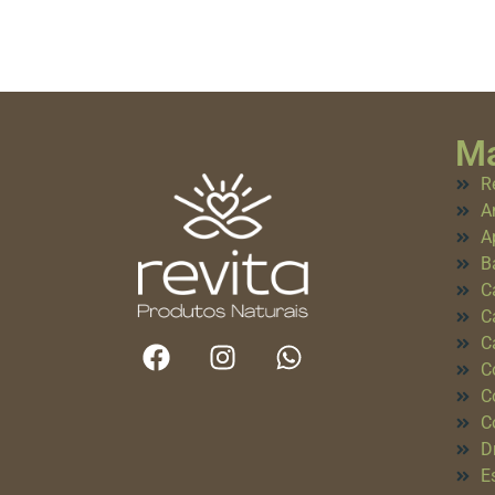
Ma
R
A
A
B
C
C
C
C
C
C
D
E