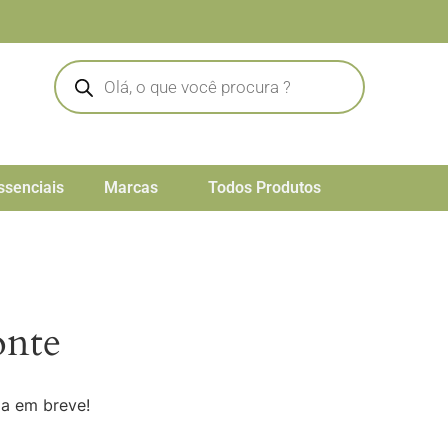
ssenciais
Marcas
Todos Produtos
onte
da em breve!