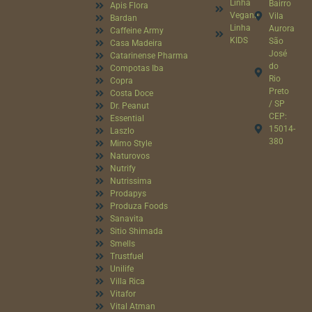
Linha
Bairro
Apis Flora
Vegana
Vila
Bardan
Linha
Aurora
Caffeine Army
KIDS
São
Casa Madeira
José
Catarinense Pharma
do
Compotas Iba
Rio
Copra
Preto
Costa Doce
/ SP
Dr. Peanut
CEP:
Essential
15014-
Laszlo
380
Mimo Style
Naturovos
Nutrify
Nutrissima
Prodapys
Produza Foods
Sanavita
Sitio Shimada
Smells
Trustfuel
Unilife
Villa Rica
Vitafor
Vital Atman