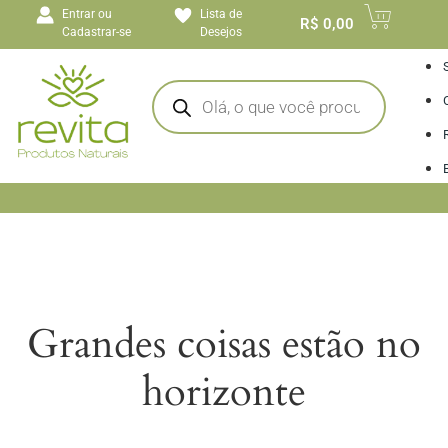
o
Entrar ou
Lista de
conteúdo
R$
0,00
Cadastrar-se
Desejos
I
Grandes coisas estão no
horizonte