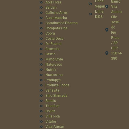
Linha
Bairro
Apis Flora
Vegana
Vila
Bardan
Linha
Aurora
Caffeine Army
KIDS
São
Casa Madeira
José
Catarinense Pharma
do
Compotas Iba
Rio
Copra
Preto
Costa Doce
/ SP
Dr. Peanut
CEP:
Essential
15014-
Laszlo
380
Mimo Style
Naturovos
Nutrify
Nutrissima
Prodapys
Produza Foods
Sanavita
Sitio Shimada
Smells
Trustfuel
Unilife
Villa Rica
Vitafor
Vital Atman