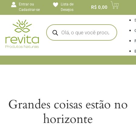
o
Entrar ou
Lista de
conteúdo
R$
0,00
Cadastrar-se
Desejos
I
Grandes coisas estão no
horizonte