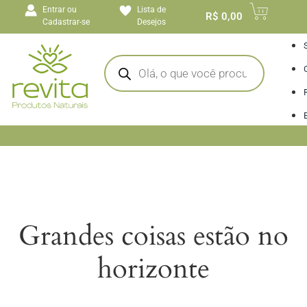
o
Entrar ou
Lista de
conteúdo
R$
0,00
Cadastrar-se
Desejos
I
Grandes coisas estão no
horizonte