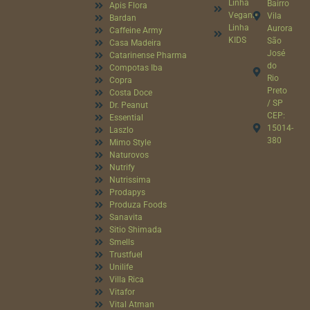
Linha
Bairro
Apis Flora
Vegana
Vila
Bardan
Linha
Aurora
Caffeine Army
KIDS
São
Casa Madeira
José
Catarinense Pharma
do
Compotas Iba
Rio
Copra
Preto
Costa Doce
/ SP
Dr. Peanut
CEP:
Essential
15014-
Laszlo
380
Mimo Style
Naturovos
Nutrify
Nutrissima
Prodapys
Produza Foods
Sanavita
Sitio Shimada
Smells
Trustfuel
Unilife
Villa Rica
Vitafor
Vital Atman