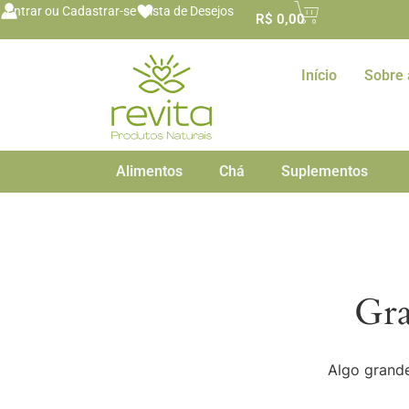
o
Entrar ou Cadastrar-se
Lista de Desejos
R$
0,00
conteúdo
Início
Sobre 
Alimentos
Chá
Suplementos
Gra
Algo grande