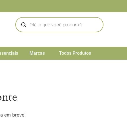
ssenciais
Marcas
Todos Produtos
onte
da em breve!