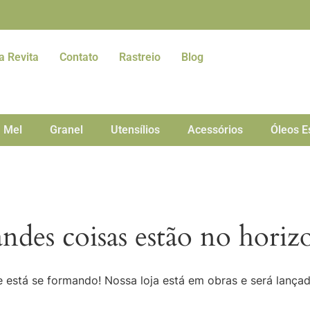
a Revita
Contato
Rastreio
Blog
Mel
Granel
Utensílios
Acessórios
Óleos E
ndes coisas estão no horiz
 está se formando! Nossa loja está em obras e será lança