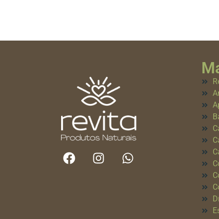
Ma
R
A
A
B
C
C
C
C
C
C
D
E