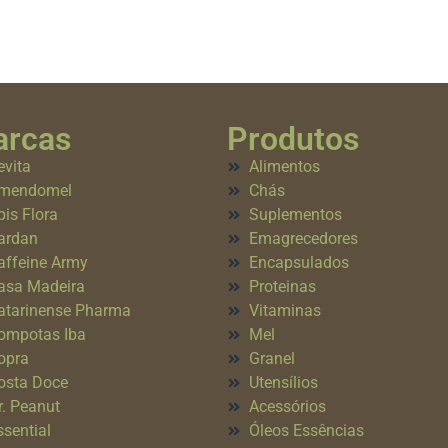
rcas
Produtos
evita
Alimentos
mendomel
Chás
pis Flora
Suplementos
ardan
Emagrecedores
affeine Army
Encapsulados
asa Madeira
Proteinas
atarinense Pharma
Vitaminas
ompotas Iba
Mel
opra
Granel
osta Doce
Utensílios
r. Peanut
Acessórios
ssential
Óleos Essências