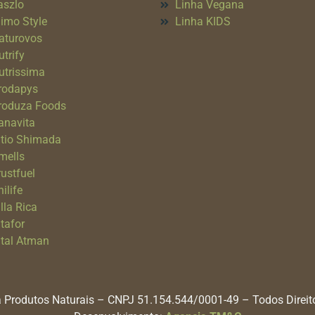
aszlo
Linha Vegana
imo Style
Linha KIDS
aturovos
utrify
utrissima
rodapys
roduza Foods
anavita
itio Shimada
mells
rustfuel
ilife
lla Rica
itafor
ital Atman
 Produtos Naturais – CNPJ 51.154.544/0001-49 – Todos Direi