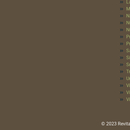
L
M
N
N
N
P
P
S
S
S
T
Un
Vi
V
V
© 2023 Revita