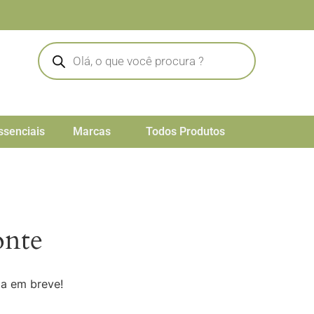
ssenciais
Marcas
Todos Produtos
onte
da em breve!