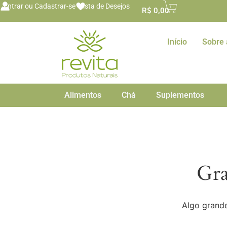
o
Entrar ou Cadastrar-se
Lista de Desejos
R$
0,00
conteúdo
Início
Sobre 
Alimentos
Chá
Suplementos
Gra
Algo grande