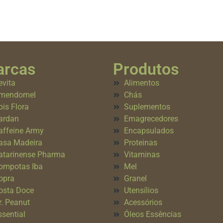
rcas
Produtos
evita
Alimentos
mendomel
Chás
pis Flora
Suplementos
ardan
Emagrecedores
affeine Army
Encapsulados
asa Madeira
Proteinas
atarinense Pharma
Vitaminas
ompotas Iba
Mel
opra
Granel
osta Doce
Utensílios
r. Peanut
Acessórios
ssential
Óleos Essências