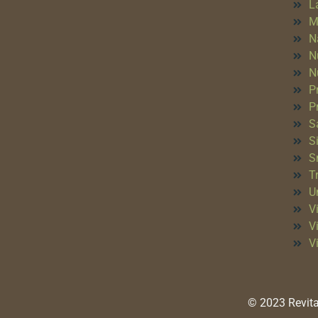
L
M
N
N
N
P
P
S
S
S
T
Un
Vi
V
V
© 2023 Revita