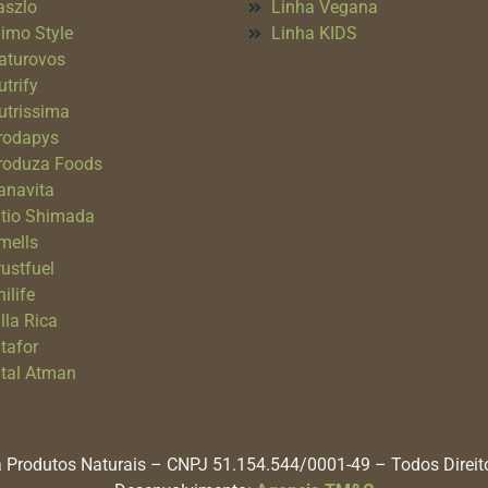
aszlo
Linha Vegana
imo Style
Linha KIDS
aturovos
utrify
utrissima
rodapys
roduza Foods
anavita
itio Shimada
mells
rustfuel
ilife
lla Rica
itafor
ital Atman
 Produtos Naturais – CNPJ 51.154.544/0001-49 – Todos Direi