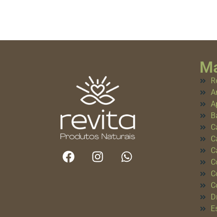
Ma
R
A
A
B
C
C
C
C
C
C
D
E