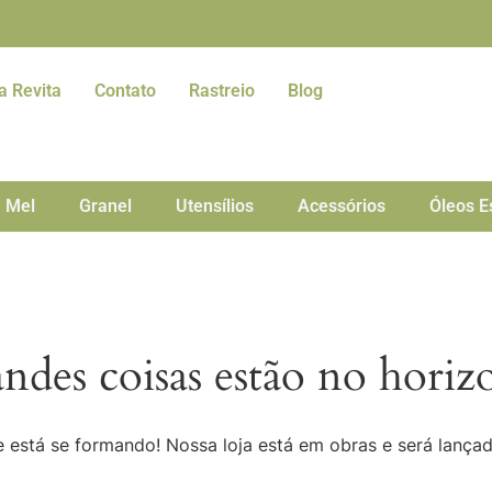
a Revita
Contato
Rastreio
Blog
Mel
Granel
Utensílios
Acessórios
Óleos E
ndes coisas estão no horiz
 está se formando! Nossa loja está em obras e será lança