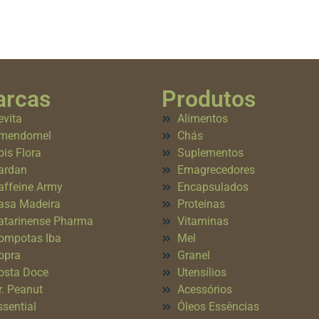
rcas
Produtos
evita
Alimentos
mendomel
Chás
pis Flora
Suplementos
ardan
Emagrecedores
affeine Army
Encapsulados
asa Madeira
Proteinas
atarinense Pharma
Vitaminas
ompotas Iba
Mel
opra
Granel
osta Doce
Utensílios
r. Peanut
Acessórios
ssential
Óleos Essências