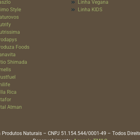
aszlo
Linha Vegana
imo Style
Linha KIDS
aturovos
utrify
utrissima
rodapys
roduza Foods
anavita
itio Shimada
mells
rustfuel
ilife
lla Rica
itafor
ital Atman
 Produtos Naturais – CNPJ 51.154.544/0001-49 – Todos Direi