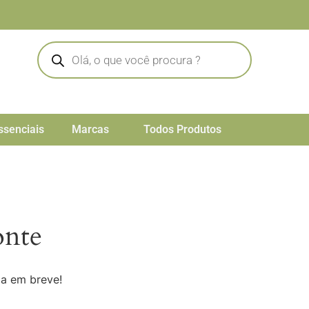
ssenciais
Marcas
Todos Produtos
onte
da em breve!