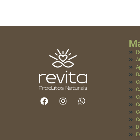
Ma
R
A
A
B
C
C
C
C
C
C
D
E