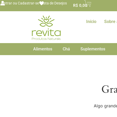
o
Entrar ou Cadastrar-se
Lista de Desejos
R$
0,00
conteúdo
Início
Sobre 
Alimentos
Chá
Suplementos
Gra
Algo grande