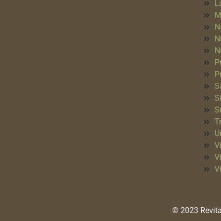
L
M
N
N
N
P
P
S
S
S
T
Un
Vi
V
V
© 2023 Revita