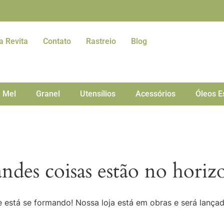
a Revita
Contato
Rastreio
Blog
Mel
Granel
Utensílios
Acessórios
Óleos E
ndes coisas estão no horiz
 está se formando! Nossa loja está em obras e será lança