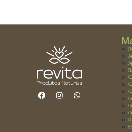
Ma
R
A
A
B
C
C
C
C
C
C
D
E