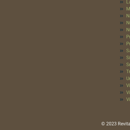
L
M
N
N
N
P
P
S
S
S
T
Un
Vi
V
V
© 2023 Revita