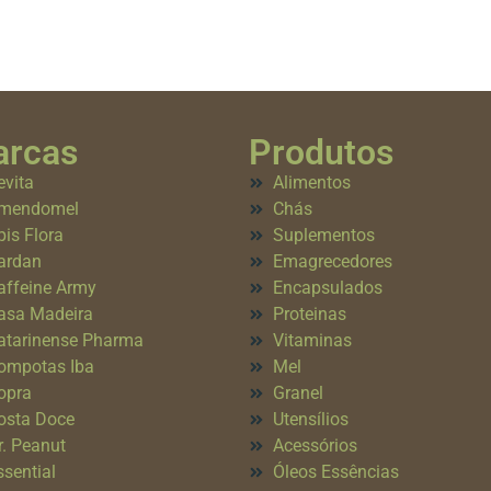
rcas
Produtos
evita
Alimentos
mendomel
Chás
pis Flora
Suplementos
ardan
Emagrecedores
affeine Army
Encapsulados
asa Madeira
Proteinas
atarinense Pharma
Vitaminas
ompotas Iba
Mel
opra
Granel
osta Doce
Utensílios
r. Peanut
Acessórios
ssential
Óleos Essências