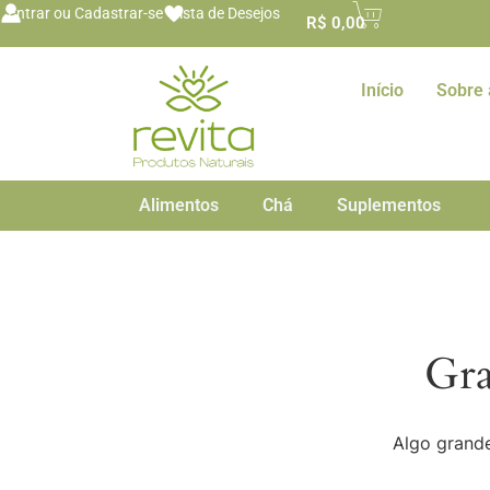
o
Entrar ou Cadastrar-se
Lista de Desejos
R$
0,00
conteúdo
Início
Sobre 
Alimentos
Chá
Suplementos
Gra
Algo grande