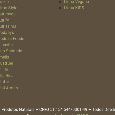
aszlo
Linha Vegana
imo Style
Linha KIDS
aturovos
utrify
utrissima
rodapys
roduza Foods
anavita
itio Shimada
mells
rustfuel
ilife
lla Rica
itafor
ital Atman
 Produtos Naturais – CNPJ 51.154.544/0001-49 – Todos Direi