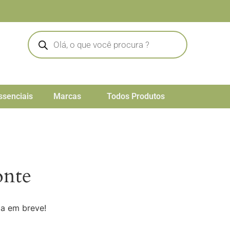
ssenciais
Marcas
Todos Produtos
onte
da em breve!