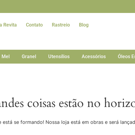
a Revita
Contato
Rastreio
Blog
Mel
Granel
Utensílios
Acessórios
Óleos E
ndes coisas estão no horiz
 está se formando! Nossa loja está em obras e será lança