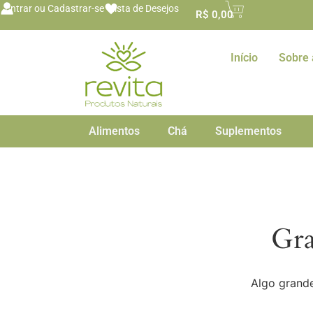
o
Entrar ou Cadastrar-se
Lista de Desejos
R$
0,00
conteúdo
Início
Sobre 
Alimentos
Chá
Suplementos
Gra
Algo grande