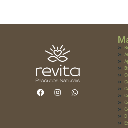
Ma
R
A
A
B
C
C
C
C
C
C
D
E