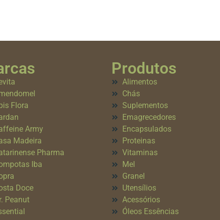
rcas
Produtos
evita
Alimentos
mendomel
Chás
pis Flora
Suplementos
ardan
Emagrecedores
affeine Army
Encapsulados
asa Madeira
Proteinas
atarinense Pharma
Vitaminas
ompotas Iba
Mel
opra
Granel
osta Doce
Utensílios
r. Peanut
Acessórios
ssential
Óleos Essências