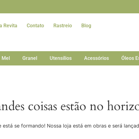
a Revita
Contato
Rastreio
Blog
Mel
Granel
Utensílios
Acessórios
Óleos E
ndes coisas estão no horiz
 está se formando! Nossa loja está em obras e será lança