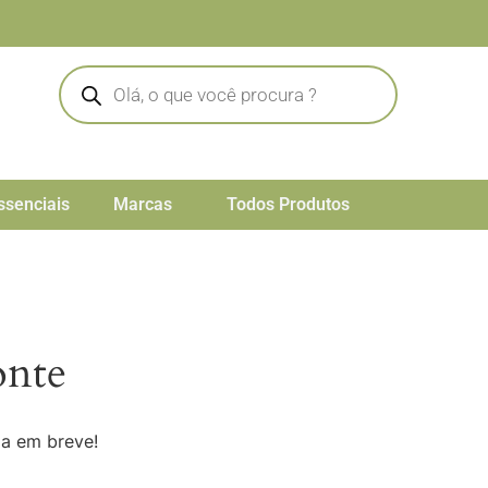
ssenciais
Marcas
Todos Produtos
onte
da em breve!