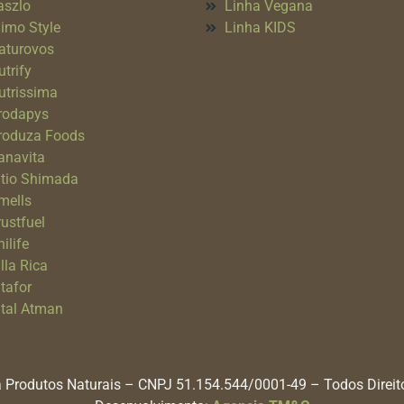
aszlo
Linha Vegana
imo Style
Linha KIDS
aturovos
utrify
utrissima
rodapys
roduza Foods
anavita
itio Shimada
mells
rustfuel
ilife
lla Rica
itafor
ital Atman
 Produtos Naturais – CNPJ 51.154.544/0001-49 – Todos Direi