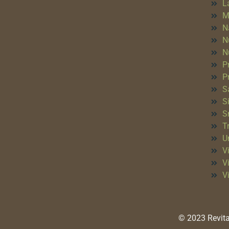
L
M
N
N
N
P
P
S
S
S
T
Un
Vi
V
V
© 2023 Revita