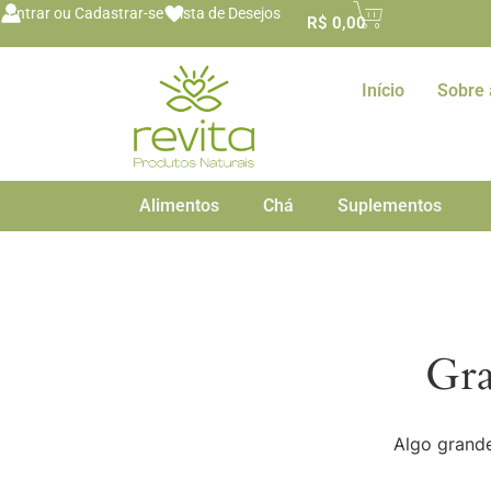
o
Entrar ou Cadastrar-se
Lista de Desejos
R$
0,00
conteúdo
Início
Sobre 
Alimentos
Chá
Suplementos
Gra
Algo grande