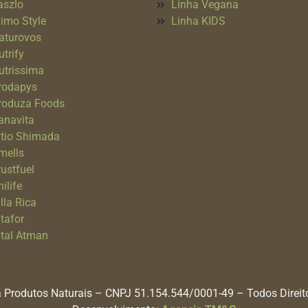
aszlo
Linha Vegana
imo Style
Linha KIDS
aturovos
utrify
utrissima
rodapys
roduza Foods
anavita
itio Shimada
mells
rustfuel
ilife
lla Rica
itafor
ital Atman
 Produtos Naturais – CNPJ 51.154.544/0001-49 – Todos Direi