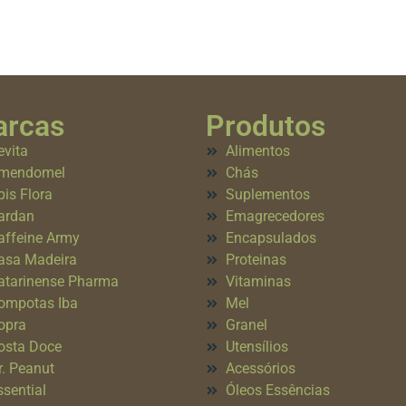
rcas
Produtos
evita
Alimentos
mendomel
Chás
pis Flora
Suplementos
ardan
Emagrecedores
affeine Army
Encapsulados
asa Madeira
Proteinas
atarinense Pharma
Vitaminas
ompotas Iba
Mel
opra
Granel
osta Doce
Utensílios
r. Peanut
Acessórios
ssential
Óleos Essências