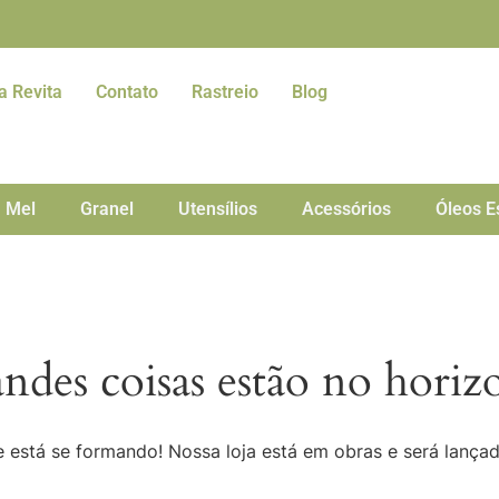
a Revita
Contato
Rastreio
Blog
Mel
Granel
Utensílios
Acessórios
Óleos E
ndes coisas estão no horiz
 está se formando! Nossa loja está em obras e será lança