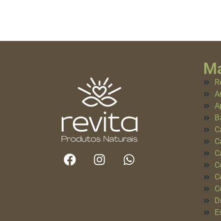
Ma
R
A
A
B
C
C
C
C
C
C
D
E