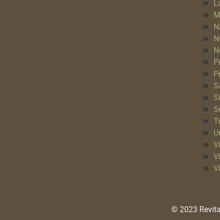
L
M
N
N
N
P
P
S
S
S
T
Un
Vi
V
V
© 2023 Revita