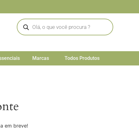
ssenciais
Marcas
Todos Produtos
onte
da em breve!