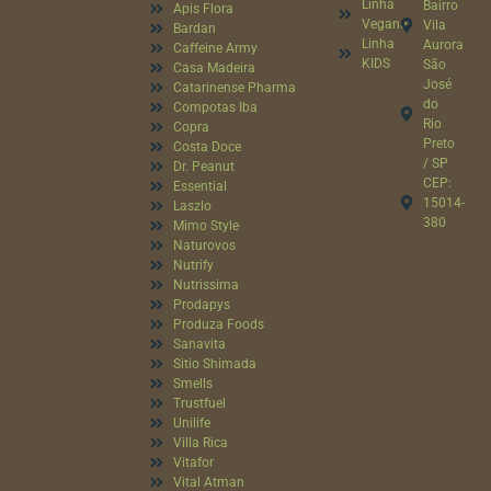
Linha
Bairro
Apis Flora
Vegana
Vila
Bardan
Linha
Aurora
Caffeine Army
KIDS
São
Casa Madeira
José
Catarinense Pharma
do
Compotas Iba
Rio
Copra
Preto
Costa Doce
/ SP
Dr. Peanut
CEP:
Essential
15014-
Laszlo
380
Mimo Style
Naturovos
Nutrify
Nutrissima
Prodapys
Produza Foods
Sanavita
Sitio Shimada
Smells
Trustfuel
Unilife
Villa Rica
Vitafor
Vital Atman