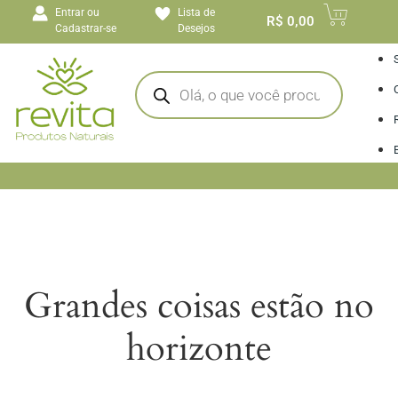
o
Entrar ou
Lista de
conteúdo
R$
0,00
Cadastrar-se
Desejos
I
Grandes coisas estão no
horizonte