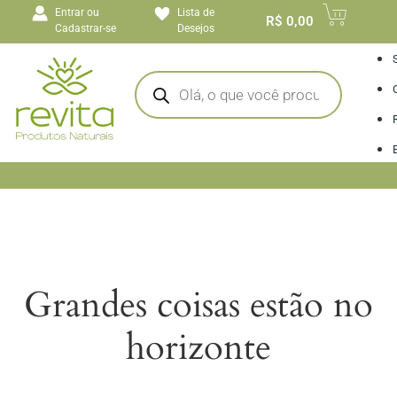
o
Entrar ou
Lista de
conteúdo
R$
0,00
Cadastrar-se
Desejos
I
Grandes coisas estão no
horizonte