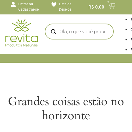
o
Entrar ou
Lista de
conteúdo
R$
0,00
Cadastrar-se
Desejos
I
Grandes coisas estão no
horizonte