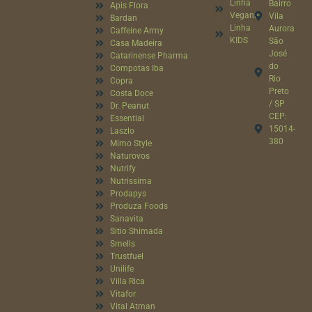
Linha
Bairro
Apis Flora
Vegana
Vila
Bardan
Linha
Aurora
Caffeine Army
KIDS
São
Casa Madeira
José
Catarinense Pharma
do
Compotas Iba
Rio
Copra
Preto
Costa Doce
/ SP
Dr. Peanut
CEP:
Essential
15014-
Laszlo
380
Mimo Style
Naturovos
Nutrify
Nutrissima
Prodapys
Produza Foods
Sanavita
Sitio Shimada
Smells
Trustfuel
Unilife
Villa Rica
Vitafor
Vital Atman