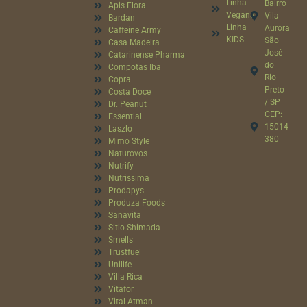
Linha
Bairro
Apis Flora
Vegana
Vila
Bardan
Linha
Aurora
Caffeine Army
KIDS
São
Casa Madeira
José
Catarinense Pharma
do
Compotas Iba
Rio
Copra
Preto
Costa Doce
/ SP
Dr. Peanut
CEP:
Essential
15014-
Laszlo
380
Mimo Style
Naturovos
Nutrify
Nutrissima
Prodapys
Produza Foods
Sanavita
Sitio Shimada
Smells
Trustfuel
Unilife
Villa Rica
Vitafor
Vital Atman