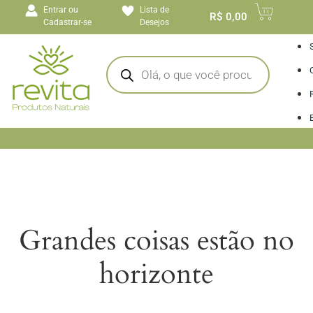
o
Entrar ou
Lista de
conteúdo
R$
0,00
Cadastrar-se
Desejos
I
Grandes coisas estão no
horizonte