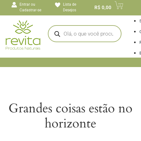
o
Entrar ou
Lista de
conteúdo
R$
0,00
Cadastrar-se
Desejos
I
Grandes coisas estão no
horizonte