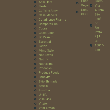
Linha
Bairro
Apis Flora
Vegana
Vila
Bardan
Linha
Aurora
Caffeine Army
KIDS
São
Casa Madeira
José
Catarinense Pharma
do
Compotas Iba
Rio
Copra
Preto
Costa Doce
/ SP
Dr. Peanut
CEP:
Essential
15014-
Laszlo
380
Mimo Style
Naturovos
Nutrify
Nutrissima
Prodapys
Produza Foods
Sanavita
Sitio Shimada
Smells
Trustfuel
Unilife
Villa Rica
Vitafor
Vital Atman