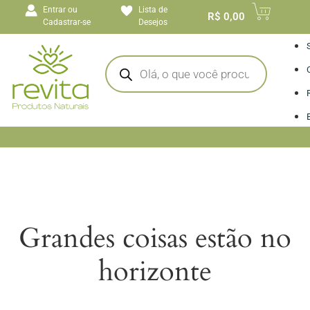
o
Entrar ou
Lista de
conteúdo
R$
0,00
Cadastrar-se
Desejos
I
Grandes coisas estão no
horizonte