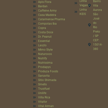
Linha
Bairro
Apis Flora
Vegana
Vila
Bardan
Linha
Aurora
Caffeine Army
KIDS
São
Casa Madeira
José
Catarinense Pharma
do
Compotas Iba
Rio
Copra
Preto
Costa Doce
/ SP
Dr. Peanut
CEP:
Essential
15014-
Laszlo
380
Mimo Style
Naturovos
Nutrify
Nutrissima
Prodapys
Produza Foods
Sanavita
Sitio Shimada
Smells
Trustfuel
Unilife
Villa Rica
Vitafor
Vital Atman