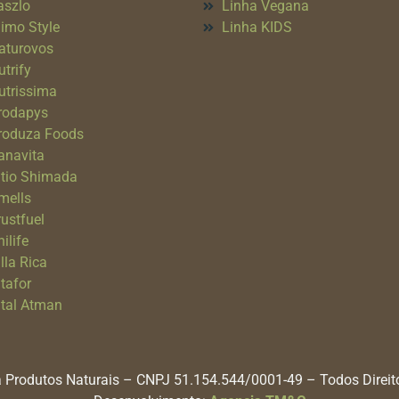
aszlo
Linha Vegana
imo Style
Linha KIDS
aturovos
utrify
utrissima
rodapys
roduza Foods
anavita
itio Shimada
mells
rustfuel
ilife
lla Rica
itafor
ital Atman
 Produtos Naturais – CNPJ 51.154.544/0001-49 – Todos Direi