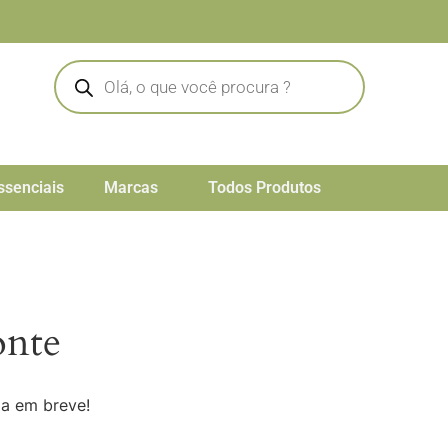
ssenciais
Marcas
Todos Produtos
onte
da em breve!