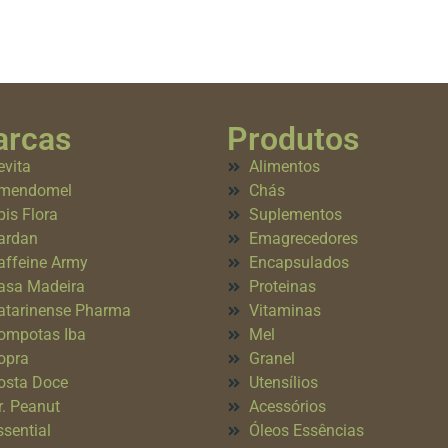
rcas
Produtos
evita
Alimentos
mendomel
Chás
pis Flora
Suplementos
ardan
Emagrecedores
affeine Army
Encapsulados
asa Madeira
Proteinas
atarinense Pharma
Vitaminas
ompotas Iba
Mel
opra
Granel
osta Doce
Utensílios
r. Peanut
Acessórios
ssential
Óleos Essências