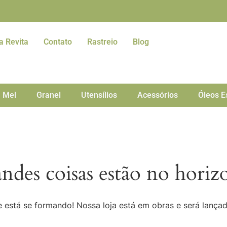
a Revita
Contato
Rastreio
Blog
Mel
Granel
Utensílios
Acessórios
Óleos E
ndes coisas estão no horiz
 está se formando! Nossa loja está em obras e será lança