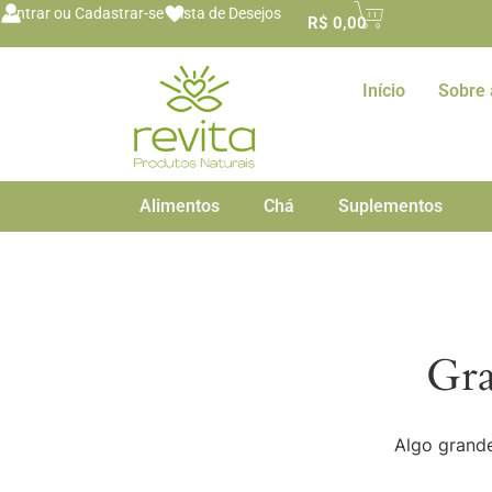
o
Entrar ou Cadastrar-se
Lista de Desejos
R$
0,00
conteúdo
Início
Sobre 
Alimentos
Chá
Suplementos
Gra
Algo grande