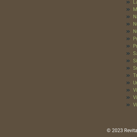
L
M
N
N
N
P
P
S
S
S
T
Un
Vi
V
V
© 2023 Revita