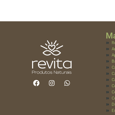
Ma
R
A
A
B
C
C
C
C
C
C
D
E