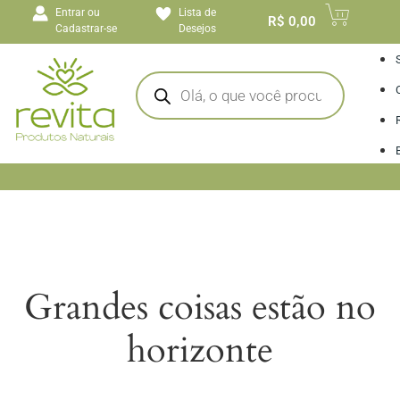
o
Entrar ou
Lista de
conteúdo
R$
0,00
Cadastrar-se
Desejos
I
Grandes coisas estão no
horizonte