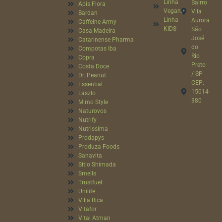
Linha
Bairro
Apis Flora
Vegana
Vila
Bardan
Linha
Aurora
Caffeine Army
KIDS
São
Casa Madeira
José
Catarinense Pharma
do
Compotas Iba
Rio
Copra
Preto
Costa Doce
/ SP
Dr. Peanut
CEP:
Essential
15014-
Laszlo
380
Mimo Style
Naturovos
Nutrify
Nutrissima
Prodapys
Produza Foods
Sanavita
Sitio Shimada
Smells
Trustfuel
Unilife
Villa Rica
Vitafor
Vital Atman