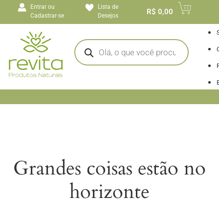
o
Entrar ou
Lista de
conteúdo
R$
0,00
Cadastrar-se
Desejos
I
Grandes coisas estão no
horizonte