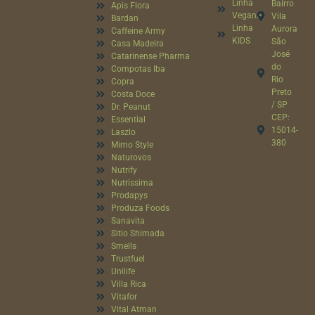
Linha
Bairro
Apis Flora
Vegana
Vila
Bardan
Linha
Aurora
Caffeine Army
KIDS
São
Casa Madeira
José
Catarinense Pharma
do
Compotas Iba
Rio
Copra
Preto
Costa Doce
/ SP
Dr. Peanut
CEP:
Essential
15014-
Laszlo
380
Mimo Style
Naturovos
Nutrify
Nutrissima
Prodapys
Produza Foods
Sanavita
Sitio Shimada
Smells
Trustfuel
Unilife
Villa Rica
Vitafor
Vital Atman