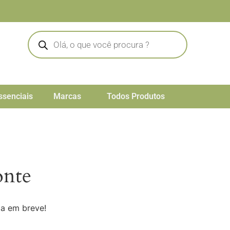
ssenciais
Marcas
Todos Produtos
onte
da em breve!