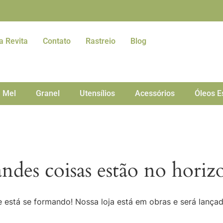
a Revita
Contato
Rastreio
Blog
Mel
Granel
Utensílios
Acessórios
Óleos E
ndes coisas estão no horiz
 está se formando! Nossa loja está em obras e será lança