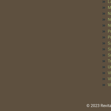
L
M
N
N
N
P
P
S
S
S
T
Un
Vi
V
V
© 2023 Revita