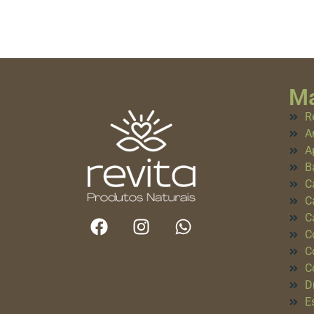
Ma
R
A
A
B
C
C
C
C
C
C
D
E