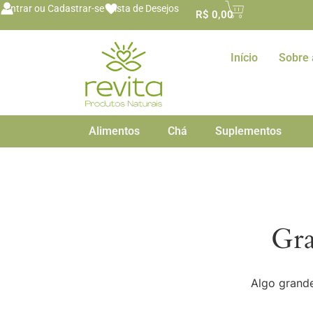
o
Entrar ou Cadastrar-se
Lista de Desejos
R$
0,00
conteúdo
Início
Sobre 
Alimentos
Chá
Suplementos
Gra
Algo grande