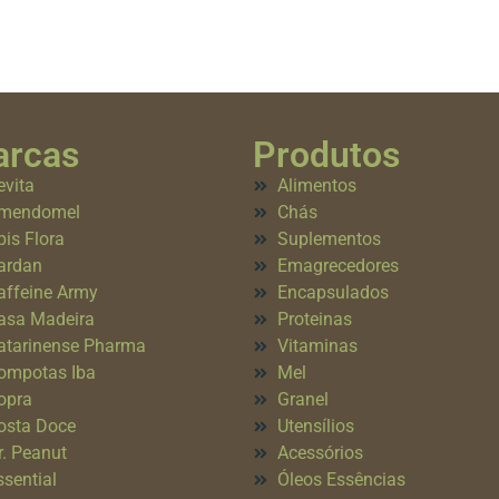
rcas
Produtos
evita
Alimentos
mendomel
Chás
pis Flora
Suplementos
ardan
Emagrecedores
affeine Army
Encapsulados
asa Madeira
Proteinas
atarinense Pharma
Vitaminas
ompotas Iba
Mel
opra
Granel
osta Doce
Utensílios
r. Peanut
Acessórios
ssential
Óleos Essências