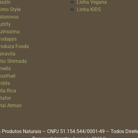
aszlo
Linha Vegana
imo Style
Linha KIDS
aturovos
utrify
utrissima
rodapys
roduza Foods
anavita
itio Shimada
mells
rustfuel
ilife
lla Rica
itafor
ital Atman
 Produtos Naturais – CNPJ 51.154.544/0001-49 – Todos Direi