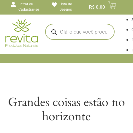
o
Entrar ou
Lista de
conteúdo
R$
0,00
Cadastrar-se
Desejos
I
Grandes coisas estão no
horizonte