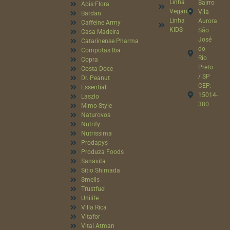
Linha
Bairro
Apis Flora
Vegana
Vila
Bardan
Linha
Aurora
Caffeine Army
KIDS
São
Casa Madeira
José
Catarinense Pharma
do
Compotas Iba
Rio
Copra
Preto
Costa Doce
/ SP
Dr. Peanut
CEP:
Essential
15014-
Laszlo
380
Mimo Style
Naturovos
Nutrify
Nutrissima
Prodapys
Produza Foods
Sanavita
Sitio Shimada
Smells
Trustfuel
Unilife
Villa Rica
Vitafor
Vital Atman