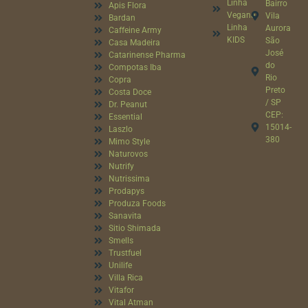
Linha
Bairro
Apis Flora
Vegana
Vila
Bardan
Linha
Aurora
Caffeine Army
KIDS
São
Casa Madeira
José
Catarinense Pharma
do
Compotas Iba
Rio
Copra
Preto
Costa Doce
/ SP
Dr. Peanut
CEP:
Essential
15014-
Laszlo
380
Mimo Style
Naturovos
Nutrify
Nutrissima
Prodapys
Produza Foods
Sanavita
Sitio Shimada
Smells
Trustfuel
Unilife
Villa Rica
Vitafor
Vital Atman