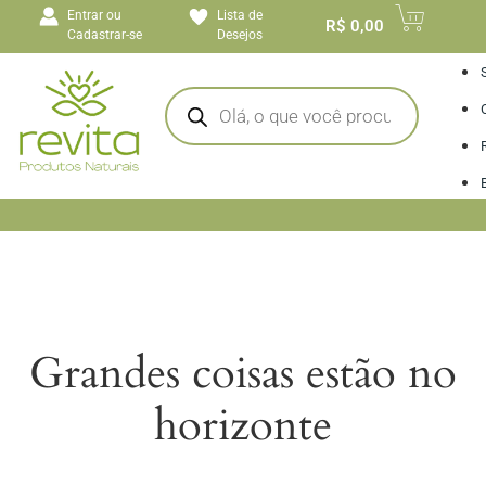
o
Entrar ou
Lista de
conteúdo
R$
0,00
Cadastrar-se
Desejos
I
Grandes coisas estão no
horizonte