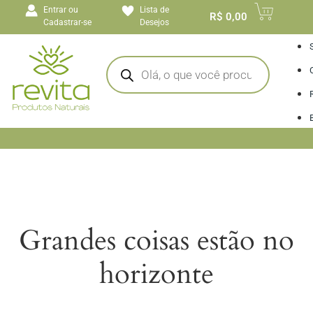
o
Entrar ou
Lista de
conteúdo
R$
0,00
Cadastrar-se
Desejos
I
Grandes coisas estão no
horizonte