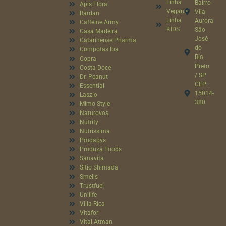
Linha
Bairro
Apis Flora
Vegana
Vila
Bardan
Linha
Aurora
Caffeine Army
KIDS
São
Casa Madeira
José
Catarinense Pharma
do
Compotas Iba
Rio
Copra
Preto
Costa Doce
/ SP
Dr. Peanut
CEP:
Essential
15014-
Laszlo
380
Mimo Style
Naturovos
Nutrify
Nutrissima
Prodapys
Produza Foods
Sanavita
Sitio Shimada
Smells
Trustfuel
Unilife
Villa Rica
Vitafor
Vital Atman