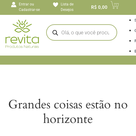
o
Entrar ou
Lista de
conteúdo
R$
0,00
Cadastrar-se
Desejos
I
Grandes coisas estão no
horizonte