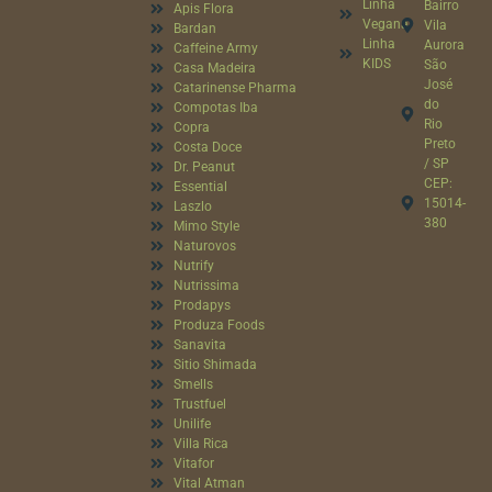
Linha
Bairro
Apis Flora
Vegana
Vila
Bardan
Linha
Aurora
Caffeine Army
KIDS
São
Casa Madeira
José
Catarinense Pharma
do
Compotas Iba
Rio
Copra
Preto
Costa Doce
/ SP
Dr. Peanut
CEP:
Essential
15014-
Laszlo
380
Mimo Style
Naturovos
Nutrify
Nutrissima
Prodapys
Produza Foods
Sanavita
Sitio Shimada
Smells
Trustfuel
Unilife
Villa Rica
Vitafor
Vital Atman