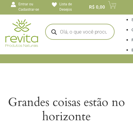
o
Entrar ou
Lista de
conteúdo
R$
0,00
Cadastrar-se
Desejos
I
Grandes coisas estão no
horizonte