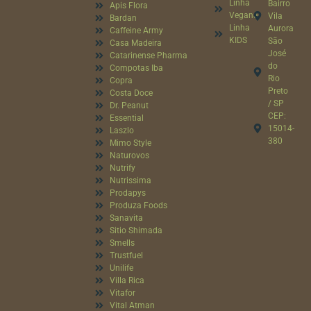
Linha
Bairro
Apis Flora
Vegana
Vila
Bardan
Linha
Aurora
Caffeine Army
KIDS
São
Casa Madeira
José
Catarinense Pharma
do
Compotas Iba
Rio
Copra
Preto
Costa Doce
/ SP
Dr. Peanut
CEP:
Essential
15014-
Laszlo
380
Mimo Style
Naturovos
Nutrify
Nutrissima
Prodapys
Produza Foods
Sanavita
Sitio Shimada
Smells
Trustfuel
Unilife
Villa Rica
Vitafor
Vital Atman