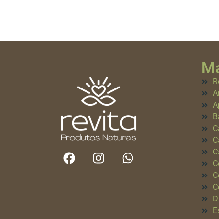
Ma
R
A
A
B
C
C
C
C
C
C
D
E