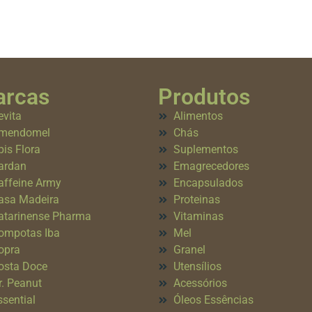
rcas
Produtos
evita
Alimentos
mendomel
Chás
pis Flora
Suplementos
ardan
Emagrecedores
affeine Army
Encapsulados
asa Madeira
Proteinas
atarinense Pharma
Vitaminas
ompotas Iba
Mel
opra
Granel
osta Doce
Utensílios
r. Peanut
Acessórios
ssential
Óleos Essências