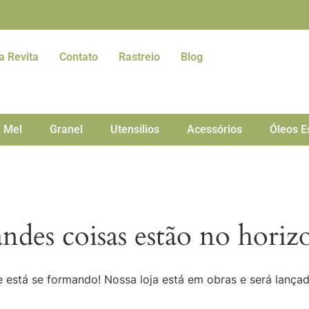
a Revita
Contato
Rastreio
Blog
Mel
Granel
Utensílios
Acessórios
Óleos E
ndes coisas estão no horiz
 está se formando! Nossa loja está em obras e será lança