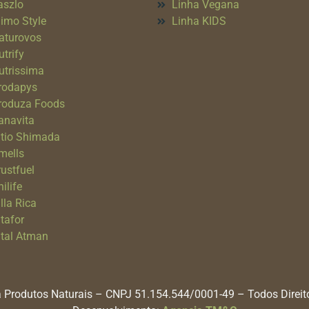
aszlo
Linha Vegana
imo Style
Linha KIDS
aturovos
utrify
utrissima
rodapys
roduza Foods
anavita
itio Shimada
mells
rustfuel
ilife
lla Rica
itafor
ital Atman
 Produtos Naturais – CNPJ 51.154.544/0001-49 – Todos Direi