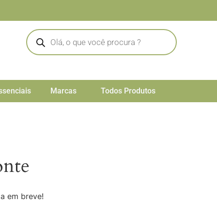
ssenciais
Marcas
Todos Produtos
onte
da em breve!