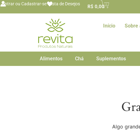
o
Entrar ou Cadastrar-se
Lista de Desejos
R$
0,00
conteúdo
Início
Sobre 
Alimentos
Chá
Suplementos
Gra
Algo grande