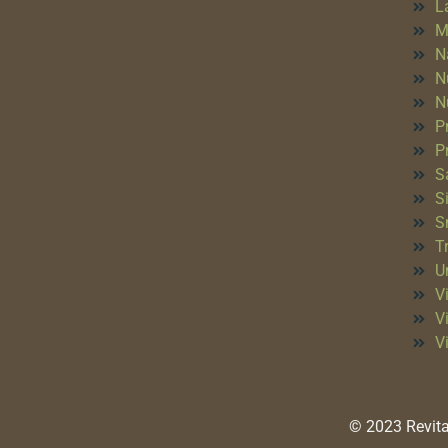
L
M
N
N
N
P
P
S
S
S
T
Un
Vi
V
V
© 2023 Revita