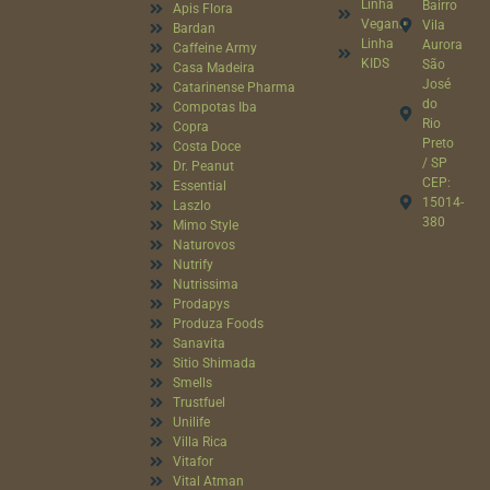
Linha
Bairro
Apis Flora
Vegana
Vila
Bardan
Linha
Aurora
Caffeine Army
KIDS
São
Casa Madeira
José
Catarinense Pharma
do
Compotas Iba
Rio
Copra
Preto
Costa Doce
/ SP
Dr. Peanut
CEP:
Essential
15014-
Laszlo
380
Mimo Style
Naturovos
Nutrify
Nutrissima
Prodapys
Produza Foods
Sanavita
Sitio Shimada
Smells
Trustfuel
Unilife
Villa Rica
Vitafor
Vital Atman