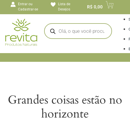
o
Entrar ou
Lista de
conteúdo
R$
0,00
Cadastrar-se
Desejos
I
Grandes coisas estão no
horizonte