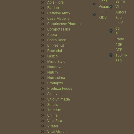
Linha
Bairro
Apis Flora
Vegana
Vila
Bardan
Linha
Aurora
Caffeine Army
KIDS
São
Casa Madeira
José
Catarinense Pharma
do
Compotas Iba
Rio
Copra
Preto
Costa Doce
/ SP
Dr. Peanut
CEP:
Essential
15014-
Laszlo
380
Mimo Style
Naturovos
Nutrify
Nutrissima
Prodapys
Produza Foods
Sanavita
Sitio Shimada
Smells
Trustfuel
Unilife
Villa Rica
Vitafor
Vital Atman