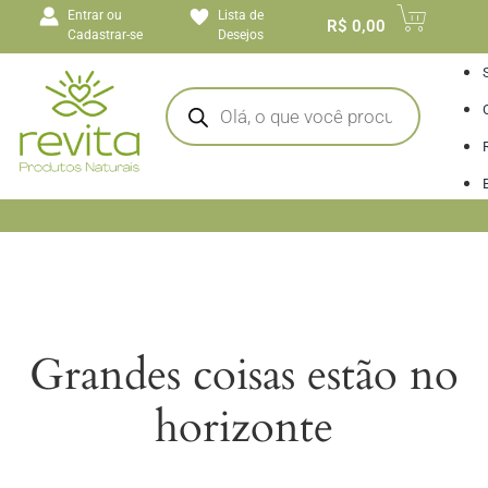
o
Entrar ou
Lista de
conteúdo
R$
0,00
Cadastrar-se
Desejos
I
Grandes coisas estão no
horizonte