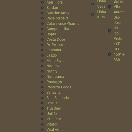
Linha
Bairro
Apis Flora
Vegana
Vila
Bardan
Linha
Aurora
Caffeine Army
KIDS
São
Casa Madeira
José
Catarinense Pharma
do
Compotas Iba
Rio
Copra
Preto
Costa Doce
/ SP
Dr. Peanut
CEP:
Essential
15014-
Laszlo
380
Mimo Style
Naturovos
Nutrify
Nutrissima
Prodapys
Produza Foods
Sanavita
Sitio Shimada
Smells
Trustfuel
Unilife
Villa Rica
Vitafor
Vital Atman