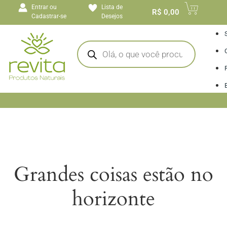
o
Entrar ou
Lista de
conteúdo
R$
0,00
Cadastrar-se
Desejos
I
Grandes coisas estão no
horizonte