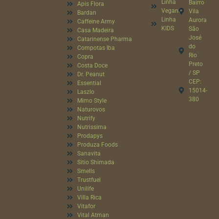
Linha
Bairro
Apis Flora
Vegana
Vila
Bardan
Linha
Aurora
Caffeine Army
KIDS
São
Casa Madeira
José
Catarinense Pharma
do
Compotas Iba
Rio
Copra
Preto
Costa Doce
/ SP
Dr. Peanut
CEP:
Essential
15014-
Laszlo
380
Mimo Style
Naturovos
Nutrify
Nutrissima
Prodapys
Produza Foods
Sanavita
Sitio Shimada
Smells
Trustfuel
Unilife
Villa Rica
Vitafor
Vital Atman