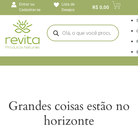
o
Entrar ou
Lista de
conteúdo
R$
0,00
Cadastrar-se
Desejos
I
Grandes coisas estão no
horizonte