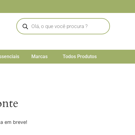
ssenciais
Marcas
Todos Produtos
onte
da em breve!