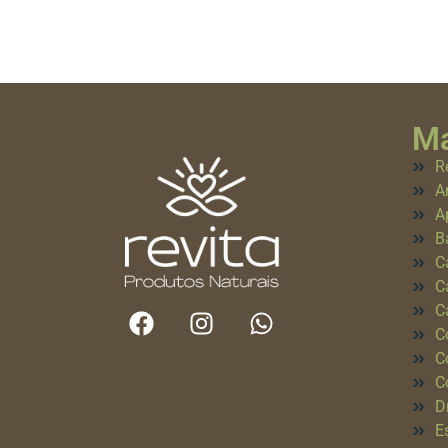
Ma
R
A
A
B
C
C
C
C
C
C
D
E