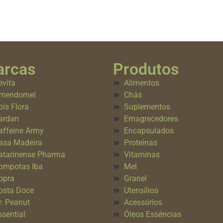
rcas
Produtos
evita
Alimentos
mendomel
Chás
pis Flora
Suplementos
ardan
Emagrecedores
affeine Army
Encapsulados
asa Madeira
Proteinas
atarinense Pharma
Vitaminas
ompotas Iba
Mel
opra
Granel
osta Doce
Utensílios
r. Peanut
Acessórios
ssential
Óleos Essências