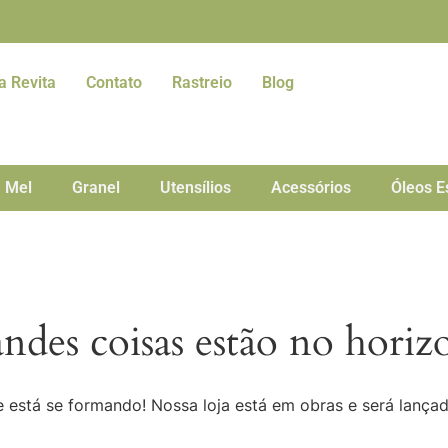
a Revita
Contato
Rastreio
Blog
Mel
Granel
Utensílios
Acessórios
Óleos E
ndes coisas estão no horiz
 está se formando! Nossa loja está em obras e será lança