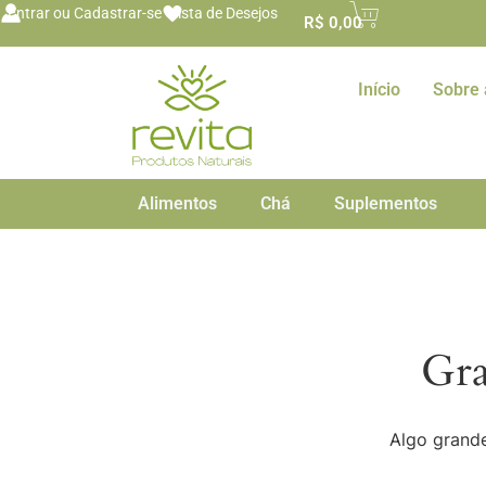
o
Entrar ou Cadastrar-se
Lista de Desejos
R$
0,00
conteúdo
Início
Sobre 
Alimentos
Chá
Suplementos
Gra
Algo grande