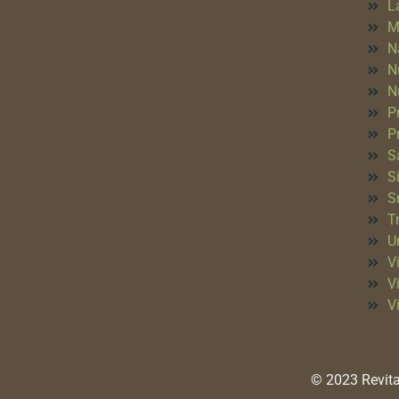
L
M
N
N
N
P
P
S
S
S
T
Un
Vi
V
V
© 2023 Revita