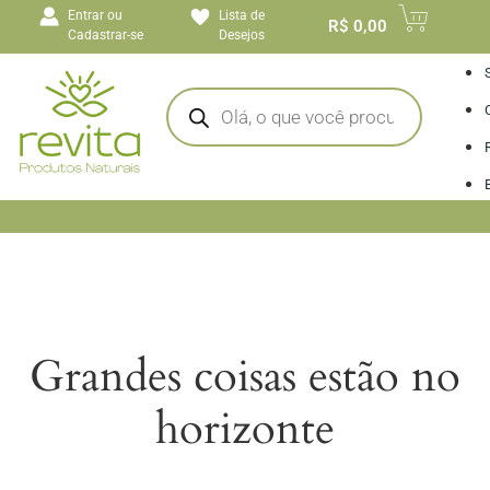
o
Entrar ou
Lista de
conteúdo
R$
0,00
Cadastrar-se
Desejos
I
Grandes coisas estão no
horizonte