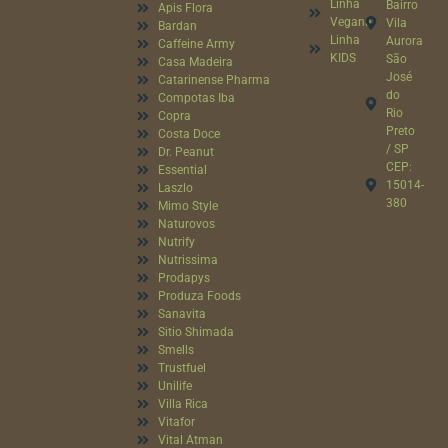
Linha
Bairro
Apis Flora
Vegana
Vila
Bardan
Linha
Aurora
Caffeine Army
KIDS
São
Casa Madeira
José
Catarinense Pharma
do
Compotas Iba
Rio
Copra
Preto
Costa Doce
/ SP
Dr. Peanut
CEP:
Essential
15014-
Laszlo
380
Mimo Style
Naturovos
Nutrify
Nutrissima
Prodapys
Produza Foods
Sanavita
Sitio Shimada
Smells
Trustfuel
Unilife
Villa Rica
Vitafor
Vital Atman