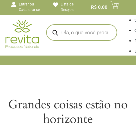
o
Entrar ou
Lista de
conteúdo
R$
0,00
Cadastrar-se
Desejos
I
Grandes coisas estão no
horizonte