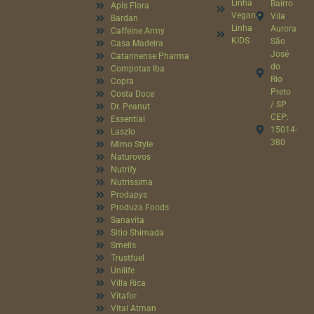
Linha
Bairro
Apis Flora
Vegana
Vila
Bardan
Linha
Aurora
Caffeine Army
KIDS
São
Casa Madeira
José
Catarinense Pharma
do
Compotas Iba
Rio
Copra
Preto
Costa Doce
/ SP
Dr. Peanut
CEP:
Essential
15014-
Laszlo
380
Mimo Style
Naturovos
Nutrify
Nutrissima
Prodapys
Produza Foods
Sanavita
Sitio Shimada
Smells
Trustfuel
Unilife
Villa Rica
Vitafor
Vital Atman