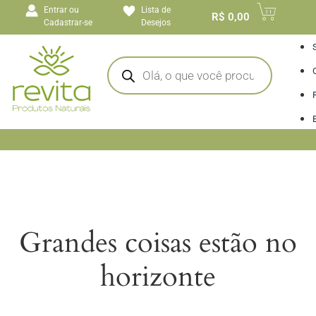
o
Entrar ou
Lista de
conteúdo
R$
0,00
Cadastrar-se
Desejos
I
Grandes coisas estão no
horizonte