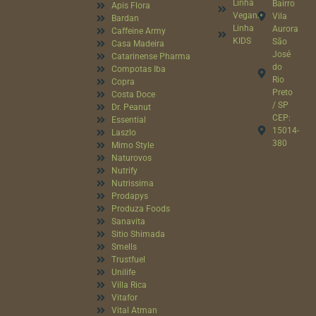
Linha
Bairro
Apis Flora
Vegana
Vila
Bardan
Linha
Aurora
Caffeine Army
KIDS
São
Casa Madeira
José
Catarinense Pharma
do
Compotas Iba
Rio
Copra
Preto
Costa Doce
/ SP
Dr. Peanut
CEP:
Essential
15014-
Laszlo
380
Mimo Style
Naturovos
Nutrify
Nutrissima
Prodapys
Produza Foods
Sanavita
Sitio Shimada
Smells
Trustfuel
Unilife
Villa Rica
Vitafor
Vital Atman