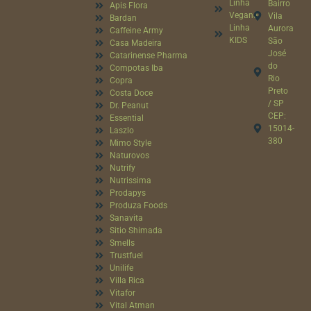
Linha
Bairro
Apis Flora
Vegana
Vila
Bardan
Linha
Aurora
Caffeine Army
KIDS
São
Casa Madeira
José
Catarinense Pharma
do
Compotas Iba
Rio
Copra
Preto
Costa Doce
/ SP
Dr. Peanut
CEP:
Essential
15014-
Laszlo
380
Mimo Style
Naturovos
Nutrify
Nutrissima
Prodapys
Produza Foods
Sanavita
Sitio Shimada
Smells
Trustfuel
Unilife
Villa Rica
Vitafor
Vital Atman