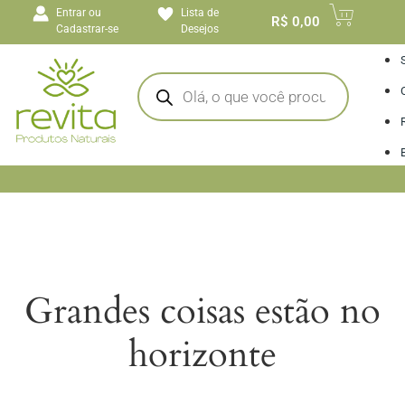
o
Entrar ou
Lista de
conteúdo
R$
0,00
Cadastrar-se
Desejos
I
Grandes coisas estão no
horizonte