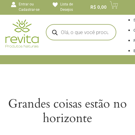
o
Entrar ou
Lista de
conteúdo
R$
0,00
Cadastrar-se
Desejos
I
Grandes coisas estão no
horizonte