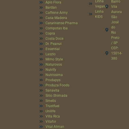
Linha
Bairro
Apis Flora
Vegana
Vila
Bardan
Linha
Aurora
Caffeine Army
KIDS
São
Casa Madeira
José
Catarinense Pharma
do
Compotas Iba
Rio
Copra
Preto
Costa Doce
/ SP
Dr. Peanut
CEP:
Essential
15014-
Laszlo
380
Mimo Style
Naturovos
Nutrify
Nutrissima
Prodapys
Produza Foods
Sanavita
Sitio Shimada
Smells
Trustfuel
Unilife
Villa Rica
Vitafor
Vital Atman