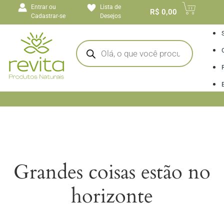
o
Entrar ou
Lista de
conteúdo
R$
0,00
Cadastrar-se
Desejos
I
Grandes coisas estão no
horizonte