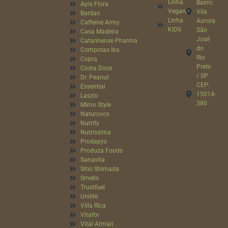
Linha
Bairro
Apis Flora
Vegana
Vila
Bardan
Linha
Aurora
Caffeine Army
KIDS
São
Casa Madeira
José
Catarinense Pharma
do
Compotas Iba
Rio
Copra
Preto
Costa Doce
/ SP
Dr. Peanut
CEP:
Essential
15014-
Laszlo
380
Mimo Style
Naturovos
Nutrify
Nutrissima
Prodapys
Produza Foods
Sanavita
Sitio Shimada
Smells
Trustfuel
Unilife
Villa Rica
Vitafor
Vital Atman