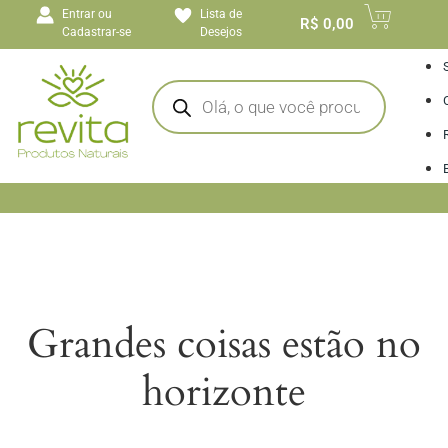
o
Entrar ou
Lista de
conteúdo
R$
0,00
Cadastrar-se
Desejos
I
Grandes coisas estão no
horizonte