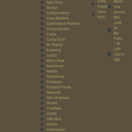
Linha
Bairro
Apis Flora
Vegana
Vila
Bardan
Linha
Aurora
Caffeine Army
KIDS
São
Casa Madeira
José
Catarinense Pharma
do
Compotas Iba
Rio
Copra
Preto
Costa Doce
/ SP
Dr. Peanut
CEP:
Essential
15014-
Laszlo
380
Mimo Style
Naturovos
Nutrify
Nutrissima
Prodapys
Produza Foods
Sanavita
Sitio Shimada
Smells
Trustfuel
Unilife
Villa Rica
Vitafor
Vital Atman