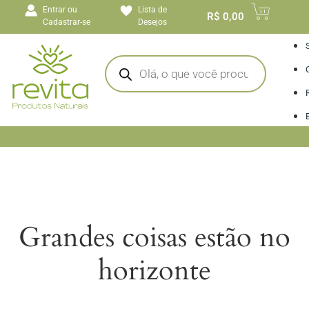
o
Entrar ou
Lista de
conteúdo
R$
0,00
Cadastrar-se
Desejos
I
Grandes coisas estão no
horizonte