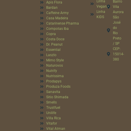
Linha
Bairro
Apis Flora
Vegana
Vila
Bardan
Linha
Aurora
Caffeine Army
KIDS
São
Casa Madeira
José
Catarinense Pharma
do
Compotas Iba
Rio
Copra
Preto
Costa Doce
/ SP
Dr. Peanut
CEP:
Essential
15014-
Laszlo
380
Mimo Style
Naturovos
Nutrify
Nutrissima
Prodapys
Produza Foods
Sanavita
Sitio Shimada
Smells
Trustfuel
Unilife
Villa Rica
Vitafor
Vital Atman