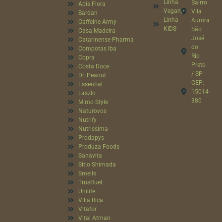
Linha
Bairro
Apis Flora
Vegana
Vila
Bardan
Linha
Aurora
Caffeine Army
KIDS
São
Casa Madeira
José
Catarinense Pharma
do
Compotas Iba
Rio
Copra
Preto
Costa Doce
/ SP
Dr. Peanut
CEP:
Essential
15014-
Laszlo
380
Mimo Style
Naturovos
Nutrify
Nutrissima
Prodapys
Produza Foods
Sanavita
Sitio Shimada
Smells
Trustfuel
Unilife
Villa Rica
Vitafor
Vital Atman