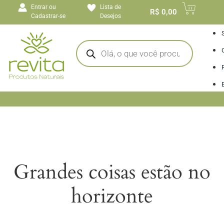
o
Entrar ou
Lista de
conteúdo
R$
0,00
Cadastrar-se
Desejos
I
Grandes coisas estão no
horizonte