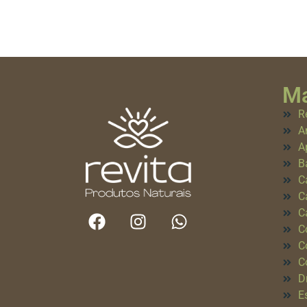
Ma
R
A
A
B
C
C
C
C
C
C
D
E