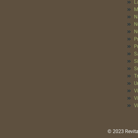
L
M
N
N
N
P
P
S
S
S
T
Un
Vi
V
V
© 2023 Revita