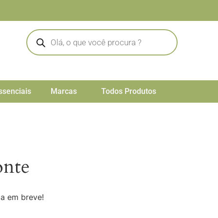
ssenciais
Marcas
Todos Produtos
onte
da em breve!