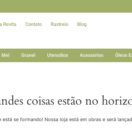
a Revita
Contato
Rastreio
Blog
Mel
Granel
Utensílios
Acessórios
Óleos E
ndes coisas estão no horiz
 está se formando! Nossa loja está em obras e será lança