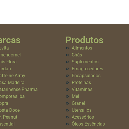
rcas
Produtos
evita
Alimentos
mendomel
Chás
pis Flora
Suplementos
ardan
Emagrecedores
affeine Army
Encapsulados
asa Madeira
Proteinas
atarinense Pharma
Vitaminas
ompotas Iba
Mel
opra
Granel
osta Doce
Utensílios
r. Peanut
Acessórios
ssential
Óleos Essências