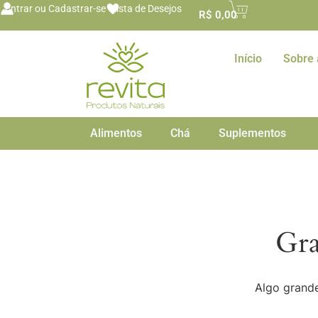
o
Entrar ou Cadastrar-se
Lista de Desejos
R$
0,00
conteúdo
Início
Sobre 
Alimentos
Chá
Suplementos
Gra
Algo grande