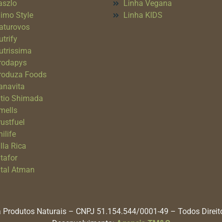
aszlo
Linha Vegana
imo Style
Linha KIDS
aturovos
utrify
utrissima
rodapys
roduza Foods
anavita
itio Shimada
mells
rustfuel
ilife
lla Rica
itafor
ital Atman
 Produtos Naturais – CNPJ 51.154.544/0001-49 – Todos Direi