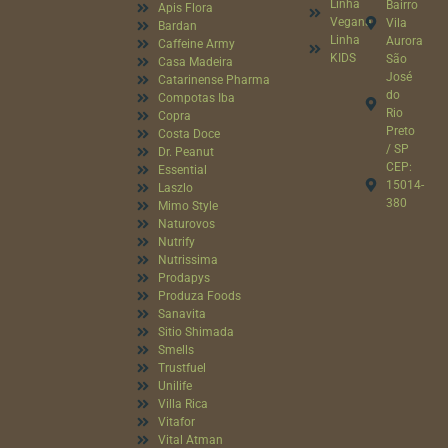
Linha
Bairro
Apis Flora
Vegana
Vila
Bardan
Linha
Aurora
Caffeine Army
KIDS
São
Casa Madeira
José
Catarinense Pharma
do
Compotas Iba
Rio
Copra
Preto
Costa Doce
/ SP
Dr. Peanut
CEP:
Essential
15014-
Laszlo
380
Mimo Style
Naturovos
Nutrify
Nutrissima
Prodapys
Produza Foods
Sanavita
Sitio Shimada
Smells
Trustfuel
Unilife
Villa Rica
Vitafor
Vital Atman