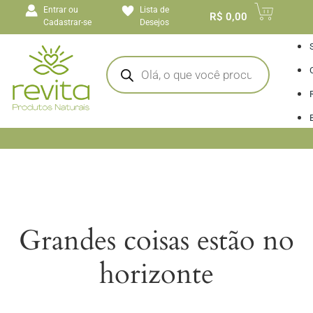
o
Entrar ou
Lista de
conteúdo
R$
0,00
Cadastrar-se
Desejos
I
Grandes coisas estão no
horizonte