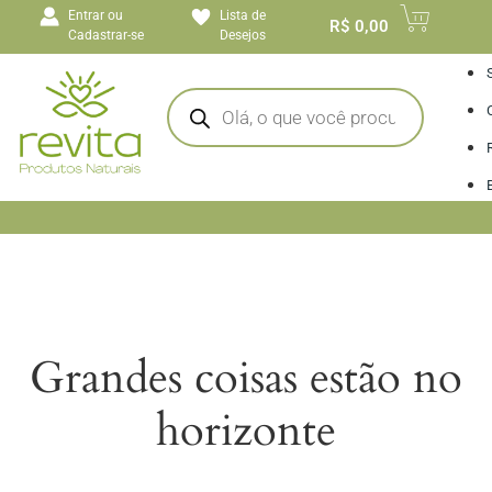
o
Entrar ou
Lista de
conteúdo
R$
0,00
Cadastrar-se
Desejos
I
Grandes coisas estão no
horizonte