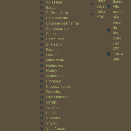
Linha
Bairro
Apis Flora
Vegana
Vila
Bardan
Linha
Aurora
Caffeine Army
KIDS
São
Casa Madeira
José
Catarinense Pharma
do
Compotas Iba
Rio
Copra
Preto
Costa Doce
/ SP
Dr. Peanut
CEP:
Essential
15014-
Laszlo
380
Mimo Style
Naturovos
Nutrify
Nutrissima
Prodapys
Produza Foods
Sanavita
Sitio Shimada
Smells
Trustfuel
Unilife
Villa Rica
Vitafor
Vital Atman