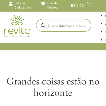
o
Entrar ou
Lista de
conteúdo
R$
0,00
Cadastrar-se
Desejos
I
Grandes coisas estão no
horizonte